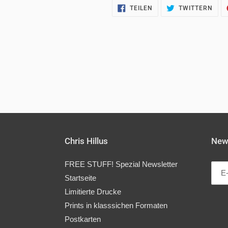
AUF
AUF
TEILEN
TWITTERN
FACEBOOK
TWI
TEILEN
TWI
Chris Hillus
News
FREE STUFF! Spezial Newsletter
Startseite
Limitierte Drucke
Prints in klasssichen Formaten
Postkarten