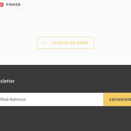
AUF
PINNEN
TTER
PINTEREST
TTERN
PINNEN
ZURÜCK ZU NEWS
letter
ABONNIER