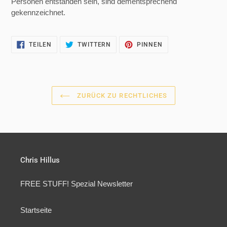
Personen entstanden sein, sind dementsprechend
gekennzeichnet.
AUF
AUF
AUF
TEILEN
TWITTERN
PINNEN
FACEBOOK
TWITTER
PINTEREST
TEILEN
TWITTERN
PINNEN
ZURÜCK ZU RECHTLICHES
Chris Hillus
FREE STUFF! Spezial Newsletter
Startseite