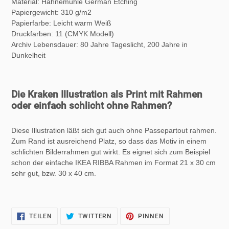
Material: Hahnemühle German Etching
Papiergewicht: 310 g/m2
Papierfarbe: Leicht warm Weiß
Druckfarben: 11 (CMYK Modell)
Archiv Lebensdauer: 80 Jahre Tageslicht, 200 Jahre in
Dunkelheit
Die Kraken Illustration als Print mit Rahmen
oder einfach schlicht ohne Rahmen?
Diese Illustration läßt sich gut auch ohne Passepartout rahmen.
Zum Rand ist ausreichend Platz, so dass das Motiv in einem
schlichten Bilderrahmen gut wirkt. Es eignet sich zum Beispiel
schon der einfache IKEA RIBBA Rahmen im Format 21 x 30 cm
sehr gut, bzw. 30 x 40 cm.
AUF
AUF
AUF
TEILEN
TWITTERN
PINNEN
FACEBOOK
TWITTER
PINTEREST
TEILEN
TWITTERN
PINNEN