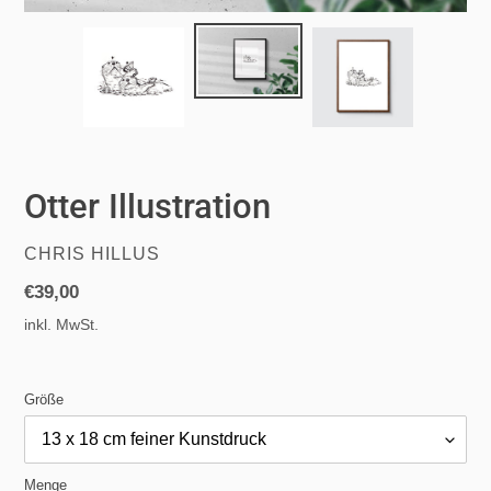
Otter Illustration
VERKÄUFER
CHRIS HILLUS
Normaler
€39,00
Preis
inkl. MwSt.
Größe
Menge