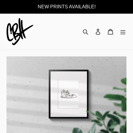
Direkt
NEW PRINTS AVAILABLE!
zum
Inhalt
Suchen
Einloggen
Warenkor