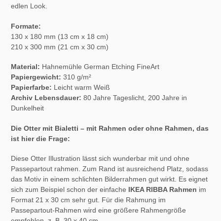
edlen Look.
Formate:
130 x 180 mm (13 cm x 18 cm)
210 x 300 mm (21 cm x 30 cm)
Material:
Hahnemühle German Etching FineArt
Papiergewicht:
310 g/m²
Papierfarbe:
Leicht warm Weiß
Archiv Lebensdauer:
80 Jahre Tageslicht, 200 Jahre in
Dunkelheit
Die Otter mit Bialetti – mit Rahmen oder ohne Rahmen, das
ist hier die Frage:
Diese Otter Illustration lässt sich wunderbar mit und ohne
Passepartout rahmen. Zum Rand ist ausreichend Platz, sodass
das Motiv in einem schlichten Bilderrahmen gut wirkt. Es eignet
sich zum Beispiel schon der einfache
IKEA RIBBA Rahmen
im
Format 21 x 30 cm sehr gut. Für die Rahmung im
Passepartout-Rahmen wird eine größere Rahmengröße
empfohlen, z. B. 30 x 40 cm.