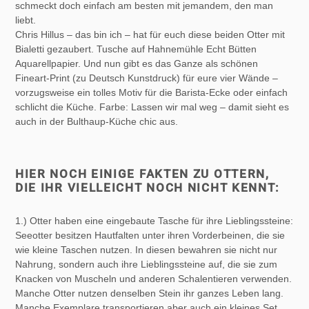
schmeckt doch einfach am besten mit jemandem, den man
liebt.
Chris Hillus – das bin ich – hat für euch diese beiden Otter mit
Bialetti gezaubert. Tusche auf Hahnemühle Echt Bütten
Aquarellpapier. Und nun gibt es das Ganze als schönen
Fineart-Print (zu Deutsch Kunstdruck) für eure vier Wände –
vorzugsweise ein tolles Motiv für die Barista-Ecke oder einfach
schlicht die Küche. Farbe: Lassen wir mal weg – damit sieht es
auch in der Bulthaup-Küche chic aus.
HIER NOCH EINIGE FAKTEN ZU OTTERN,
DIE IHR VIELLEICHT NOCH NICHT KENNT:
1.) Otter haben eine eingebaute Tasche für ihre Lieblingssteine:
Seeotter besitzen Hautfalten unter ihren Vorderbeinen, die sie
wie kleine Taschen nutzen. In diesen bewahren sie nicht nur
Nahrung, sondern auch ihre Lieblingssteine auf, die sie zum
Knacken von Muscheln und anderen Schalentieren verwenden.
Manche Otter nutzen denselben Stein ihr ganzes Leben lang.
Manche Exemplare transportieren aber auch ein kleines Set