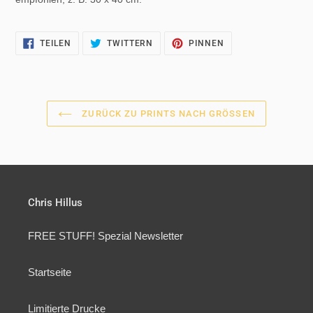
AUF
AUF
AUF
TEILEN
TWITTERN
PINNEN
FACEBOOK
TWITTER
PINTEREST
TEILEN
TWITTERN
PINNEN
ZURÜCK ZU PRINTS NACH GRÖSSEN
Chris Hillus
FREE STUFF! Spezial Newsletter
Startseite
Limitierte Drucke