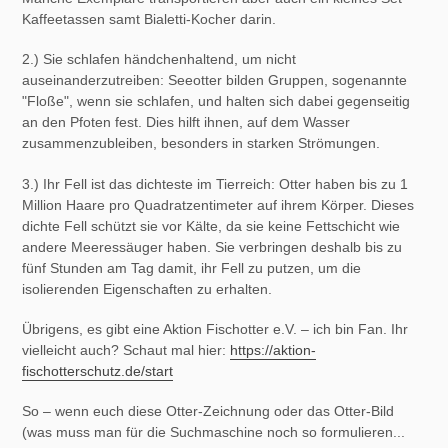
Kaffeetassen samt Bialetti-Kocher darin.
2.) Sie schlafen händchenhaltend, um nicht
auseinanderzutreiben: Seeotter bilden Gruppen, sogenannte
"Floße", wenn sie schlafen, und halten sich dabei gegenseitig
an den Pfoten fest. Dies hilft ihnen, auf dem Wasser
zusammenzubleiben, besonders in starken Strömungen.
3.) Ihr Fell ist das dichteste im Tierreich: Otter haben bis zu 1
Million Haare pro Quadratzentimeter auf ihrem Körper. Dieses
dichte Fell schützt sie vor Kälte, da sie keine Fettschicht wie
andere Meeressäuger haben. Sie verbringen deshalb bis zu
fünf Stunden am Tag damit, ihr Fell zu putzen, um die
isolierenden Eigenschaften zu erhalten.
Übrigens, es gibt eine Aktion Fischotter e.V. – ich bin Fan. Ihr
vielleicht auch? Schaut mal hier:
https://aktion-
fischotterschutz.de/start
So – wenn euch diese Otter-Zeichnung oder das Otter-Bild
(was muss man für die Suchmaschine noch so formulieren...