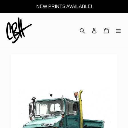
Direkt
NEW PRINTS AVAILABLE!
zum
Inhalt
Suchen
Einloggen
Warenkor