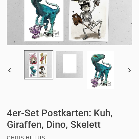
VORHERIGER
NÄCH
SCHIEBER
SCHI
4er-Set Postkarten: Kuh,
Giraffen, Dino, Skelett
VERKÄUFER
CHRIS HILLUS