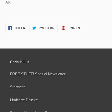
A6.
AUF
AUF
AUF
TEILEN
TWITTERN
PINNEN
FACEBOOK
TWITTER
PINTEREST
TEILEN
TWITTERN
PINNEN
Chris Hillus
FREE STUFF! Spezial Newsletter
Startseite
Limitierte Drucke