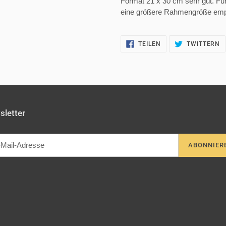
Format 21 x 30 cm sehr gut. F
eine größere Rahmengröße empf
AUF
A
TEILEN
TWITTERN
FACEBOOK
T
TEILEN
T
letter
ABONNIER