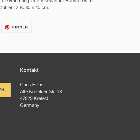
ür die Rahmung im Passepartout-Rahmen wird
ohlen, z.B. 30 x 40 cm.
UF
AUF
PINNEN
WITTER
PINTEREST
WITTERN
PINNEN
Kontakt
Chris Hillus
EN
Alte Krefelder Str. 13
47829 Krefeld
Germany