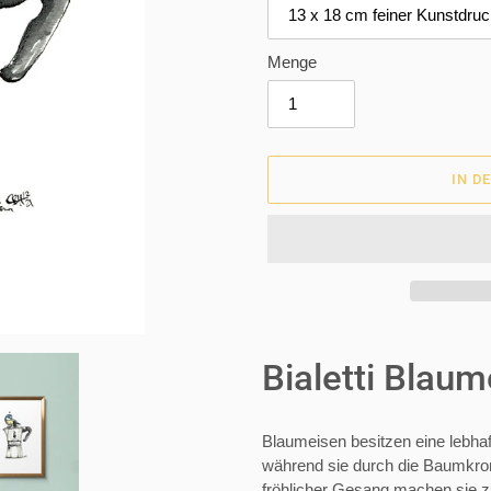
Menge
IN D
Produkt
wird
Bialetti Blaum
zum
Warenkorb
hinzugefügt
Blaumeisen besitzen eine lebha
während sie durch die Baumkrone
fröhlicher Gesang machen sie z