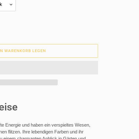
EN WARENKORB LEGEN
eise
fte Energie und haben ein verspieltes Wesen,
n flitzen. Ihre lebendigen Farben und ihr
u einem charmanten Anblick in Gärten und