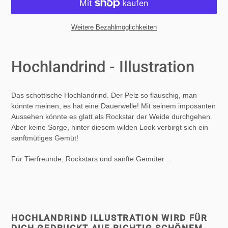
Weitere Bezahlmöglichkeiten
Produkt
wird
Hochlandrind - Illustration
zum
Warenkorb
hinzugefügt
Das schottische Hochlandrind. D
er Pelz so flauschig, man
könnte meinen, es hat eine Dauerwelle! Mit seinem imposanten
Aussehen könnte es glatt als Rockstar der Weide durchgehen.
Aber keine Sorge, hinter diesem wilden Look verbirgt sich ein
sanftmütiges Gemüt!
Für Tierfreunde, Rockstars und sanfte Gemüter ...
HOCHLANDRIND ILLUSTRATION WIRD FÜR
DICH GEDRUCKT AUF RICHTIG SCHÖNEM