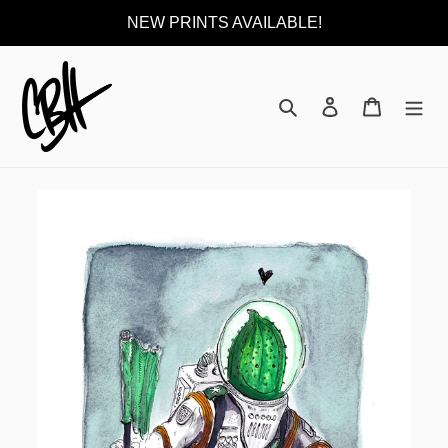
Direkt
NEW PRINTS AVAILABLE!
zum
Inhalt
Suchen
Einloggen
Warenkor