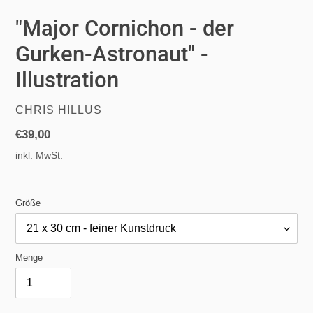
"Major Cornichon - der
Gurken-Astronaut" -
Illustration
VERKÄUFER
CHRIS HILLUS
Normaler
€39,00
Preis
inkl. MwSt.
Größe
Menge