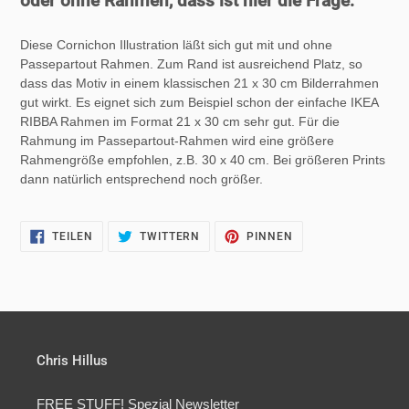
oder ohne Rahmen, dass ist hier die Frage:
Diese Cornichon Illustration läßt sich gut mit und ohne
Passepartout Rahmen. Zum Rand ist ausreichend Platz, so
dass das Motiv in einem klassischen 21 x 30 cm Bilderrahmen
gut wirkt. Es eignet sich zum Beispiel schon der einfache IKEA
RIBBA Rahmen im Format 21 x 30 cm sehr gut. Für die
Rahmung im Passepartout-Rahmen wird eine größere
Rahmengröße empfohlen, z.B. 30 x 40 cm. Bei größeren Prints
dann natürlich entsprechend noch größer.
AUF
AUF
AUF
TEILEN
TWITTERN
PINNEN
FACEBOOK
TWITTER
PINTEREST
TEILEN
TWITTERN
PINNEN
Chris Hillus
FREE STUFF! Spezial Newsletter