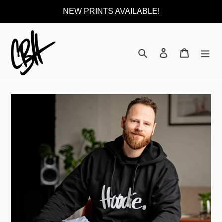
Direkt
NEW PRINTS AVAILABLE!
zum
Inhalt
Suchen
Einloggen
Warenkor