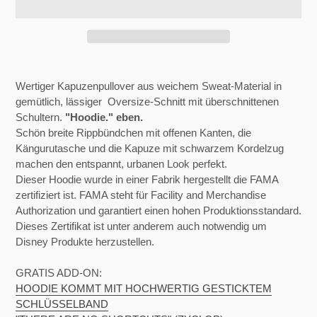
Produkt
wird
Wertiger Kapuzenpullover aus weichem Sweat-Material in
zum
gemütlich, lässiger Oversize-Schnitt mit überschnittenen
Warenkorb
Schultern.
"Hoodie." eben.
hinzugefügt
Schön breite Rippbündchen mit offenen Kanten, die
Kängurutasche und die Kapuze mit schwarzem Kordelzug
machen den entspannt, urbanen Look perfekt.
Dieser Hoodie wurde in einer Fabrik hergestellt die FAMA
zertifiziert ist. FAMA steht für Facility and Merchandise
Authorization und garantiert einen hohen Produktionsstandard.
Dieses Zertifikat ist unter anderem auch notwendig um
Disney Produkte herzustellen.
GRATIS ADD-ON:
HOODIE KOMMT MIT HOCHWERTIG GESTICKTEM
SCHLÜSSELBAND