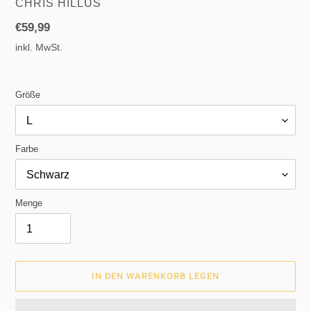
VERKÄUFER
CHRIS HILLUS
Normaler
€59,99
Preis
inkl. MwSt.
Größe
Farbe
Menge
IN DEN WARENKORB LEGEN