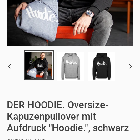
VORHERIGER
NÄCH
SCHIEBER
SCHI
DER HOODIE. Oversize-
Kapuzenpullover mit
Aufdruck "Hoodie.", schwarz