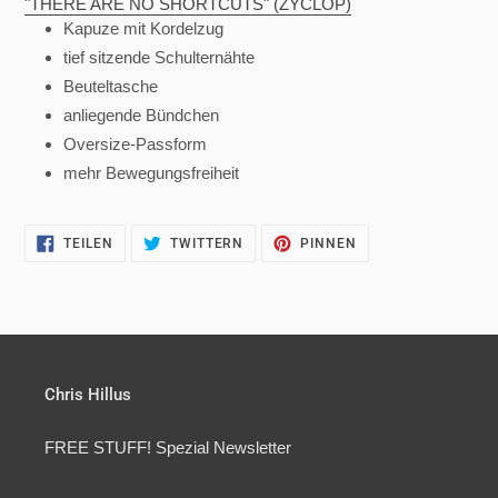
"THERE ARE NO SHORTCUTS" (ZYCLOP)
Kapuze mit Kordelzug
tief sitzende Schulternähte
Beuteltasche
anliegende Bündchen
Oversize-Passform
mehr Bewegungsfreiheit
AUF
AUF
AUF
TEILEN
TWITTERN
PINNEN
FACEBOOK
TWITTER
PINTEREST
TEILEN
TWITTERN
PINNEN
Chris Hillus
FREE STUFF! Spezial Newsletter