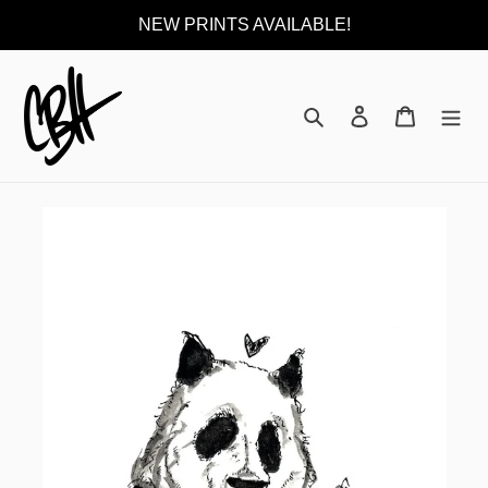
Direkt
NEW PRINTS AVAILABLE!
zum
Inhalt
Suchen
Einloggen
Warenkor