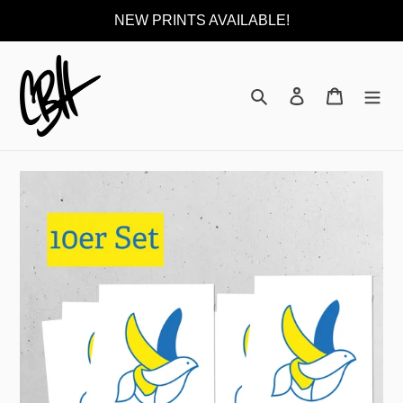
Direkt
NEW PRINTS AVAILABLE!
zum
Inhalt
Suchen
Einloggen
Warenkor