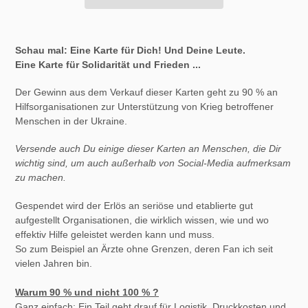
Produkt
wird
Schau mal: Eine Karte für Dich! Und Deine Leute.
zum
Eine Karte für Solidarität und Frieden ...
Warenkorb
hinzugefügt
Der Gewinn aus dem Verkauf dieser Karten geht zu 90 % an
Hilfsorganisationen zur Unterstützung von Krieg betroffener
Menschen in der Ukraine.
Versende auch Du einige dieser Karten an Menschen, die Dir
wichtig sind, um auch außerhalb von Social-Media aufmerksam
zu machen.
Gespendet wird der Erlös an seriöse und etablierte gut
aufgestellt Organisationen, die wirklich wissen, wie und wo
effektiv Hilfe geleistet werden kann und muss.
So zum Beispiel an Ärzte ohne Grenzen, deren Fan ich seit
vielen Jahren bin.
Warum 90 % und nicht 100 % ?
Ganz einfach: Ein Teil geht drauf für Logistik, Druckkosten und