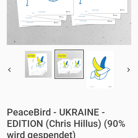
VORHERIGER
NÄCH
SCHIEBER
SCHI
PeaceBird - UKRAINE -
EDITION (Chris Hillus) (90%
wird gespendet)