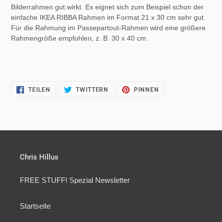
Bilderrahmen gut wirkt. Es eignet sich zum Beispiel schon der
einfache IKEA RIBBA Rahmen im Format 21 x 30 cm sehr gut.
Für die Rahmung im Passepartout-Rahmen wird eine größere
Rahmengröße empfohlen, z. B. 30 x 40 cm.
AUF
AUF
AUF
TEILEN
TWITTERN
PINNEN
FACEBOOK
TWITTER
PINTEREST
TEILEN
TWITTERN
PINNEN
Chris Hillus
FREE STUFF! Spezial Newsletter
Startseite