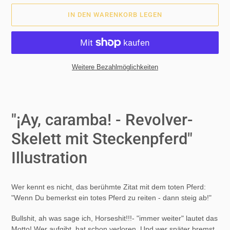
IN DEN WARENKORB LEGEN
Weitere Bezahlmöglichkeiten
Produkt
wird
zum
"¡Ay, caramba! - Revolver-
Warenkorb
hinzugefügt
Skelett mit Steckenpferd"
Illustration
Wer kennt es nicht, das berühmte Zitat mit dem toten Pferd:
"Wenn Du bemerkst ein totes Pferd zu reiten - dann steig ab!"
Bullshit, ah was sage ich, Horseshit!!!- "immer weiter" lautet das
Motto! Wer aufgibt, hat schon verloren. Und wer später bremst