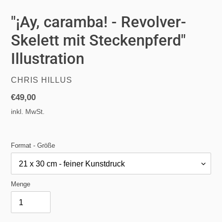
"¡Ay, caramba! - Revolver-
Skelett mit Steckenpferd"
Illustration
VERKÄUFER
CHRIS HILLUS
Normaler
€49,00
Preis
inkl. MwSt.
Format - Größe
Menge